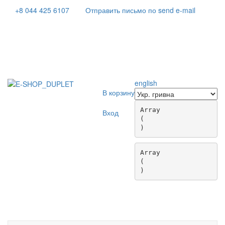
+8 044 425 6107
Отправить письмо по send e-mail
english
В корзину
Array

Вход
(

Array

(

Toggle
navigati