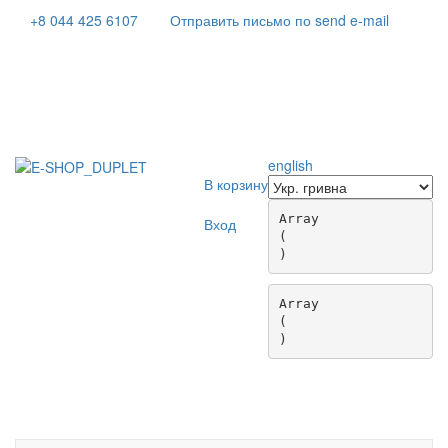
+8 044 425 6107
Отправить письмо по send e-mail
english
В корзину
Array

Вход
(

Array

(

Toggle
navigati